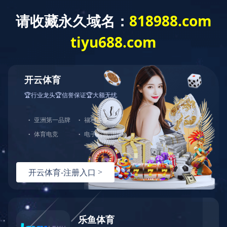
集团首页
首页
集团概况
产业板块
新闻中心
社会责任
社会招聘
校园招聘
星空（中国）
加入我们
在线反馈
投资者关系
社会招聘